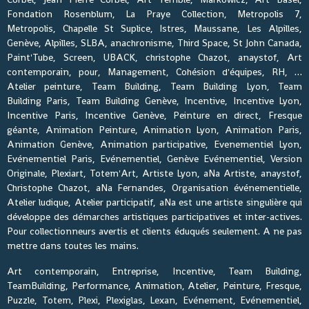
Fondation Rosenblum, La Praye Collection, Metropolis 7,
Metropolis, Chapelle St Suplice, Istres, Maussane, Les Alpilles,
Genève, Alpilles, SLBA, anachronisme, Third Space, St John Canada,
Paint'Tube, Screen, UBACK, christophe Chazot, anaystof, Art
contemporain, pour, Management, Cohésion d'équipes, RH, …
Atelier peinture, Team Building, Team Building Lyon, Team
Building Paris, Team Building Genève, Incentive, Incentive Lyon,
Incentive Paris, Incentive Genève, Peinture en direct, Fresque
géante, Animation Peinture, Animation Lyon, Animation Paris,
Animation Genève, Animation participative, Evenementiel Lyon,
Evénementiel Paris, Evénementiel, Genève Evénementiel, Version
Originale, Plexiart, Totem'Art, Artiste Lyon, aNa Artiste, anaystof,
Christophe Chazot, aNa Fernandes, Organisation événementielle,
Atelier ludique, Atelier participatif, aNa est une artiste singulière qui
développe des démarches artistiques participatives et inter-actives.
Pour collectionneurs avertis et clients éduqués seulement. A ne pas
mettre dans toutes les mains.
Art contemporain, Entreprise, Incentive, Team Building,
TeamBuilding, Performance, Animation, Atelier, Peinture, Fresque,
Puzzle, Totem, Plexi, Plexiglas, Lexan, Evénement, Evénementiel,