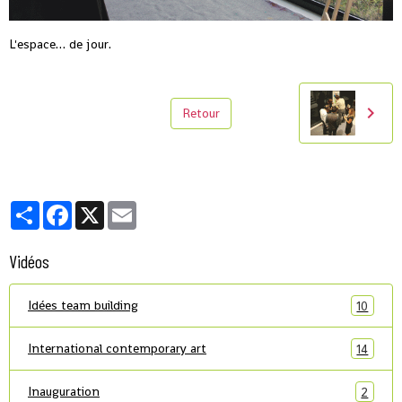
L'espace… de jour.
Retour
Partager
Facebook
X
Email
Vidéos
Idées team building
10
International contemporary art
14
Inauguration
2