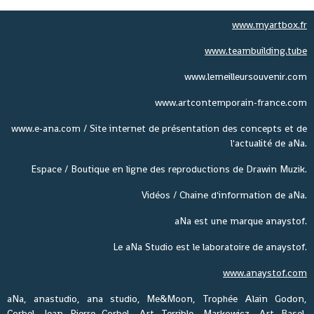
www.myartbox.fr
www.teambuilding.tube
www.lemeilleursouvenir.com
www.artcontemporain-france.com
www.e-ana.com / Site internet de présentation des concepts et de
l'actualité de aNa.
Espace / Boutique en ligne des reproductions de Drawin Muzik.
Vidéos / Chaine d'information de aNa.
aNa est une marque anaystof.
Le aNa Studio est le laboratoire de anaystof.
www.anaystof.com
aNa, anastudio, ana studio, Me&Moon, Trophée Alain Godon,
Corbel, Jean Pierre Corbel, Art Terrible, Markowicz, Art Basel,