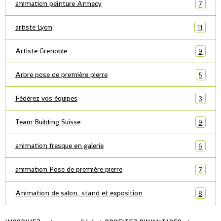
animation peinture Annecy
7
artiste Lyon
11
Artiste Grenoble
9
Arbre pose de première pierre
5
Fédérez vos équipes
3
Team Building Suisse
9
animation fresque en galerie
6
animation Pose de première pierre
7
Animation de salon, stand et exposition
8