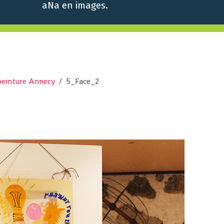
aNa en images.
peinture Annecy
5_Face_2