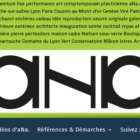
peinture live performance art comptemporain plasticienne aNa ar
che-sur-saône Lyon Paris Couzon-au-Mont-d'or Genève Viré Pain
hazot enchères cadeau idée reproduction oeuvre originale galeri
érieure extérieur architecte inauguration soirée cocktail repas
ière pierre perticuliers maison cadre Nielsen sous-verre Boutiq
partouche Domaine du Lyon Vert Conservatoire Mâcon Istres Art
déos d'aNa.
Références & Démarches
Suivez