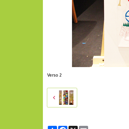
Verso 2
Partager
Facebook
X
Email