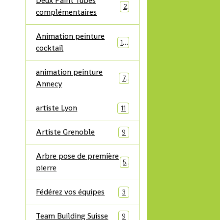
Deux Paint'Tubes
2
complémentaires
Animation peinture
10
cocktail
animation peinture
7
Annecy
artiste Lyon
11
Artiste Grenoble
9
Arbre pose de première
5
pierre
Fédérez vos équipes
3
Team Building Suisse
9