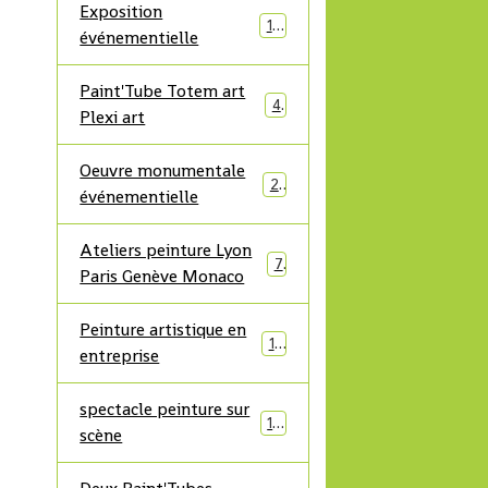
Exposition
12
événementielle
Paint'Tube Totem art
4
Plexi art
Oeuvre monumentale
21
événementielle
Ateliers peinture Lyon
7
Paris Genève Monaco
Peinture artistique en
17
entreprise
spectacle peinture sur
19
scène