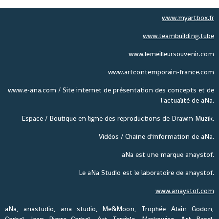
www.myartbox.fr
www.teambuilding.tube
www.lemeilleursouvenir.com
www.artcontemporain-france.com
www.e-ana.com / Site internet de présentation des concepts et de
l'actualité de aNa.
Espace / Boutique en ligne des reproductions de Drawin Muzik.
Vidéos / Chaine d'information de aNa.
aNa est une marque anaystof.
Le aNa Studio est le laboratoire de anaystof.
www.anaystof.com
aNa, anastudio, ana studio, Me&Moon, Trophée Alain Godon,
Corbel, Jean Pierre Corbel, Art Terrible, Markowicz, Art Basel,