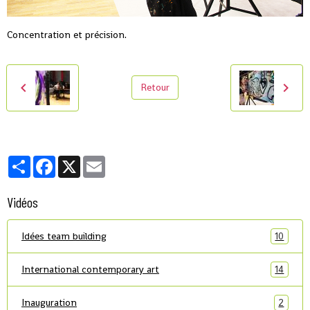
Concentration et précision.
Retour
Partager
Facebook
X
Email
Vidéos
Idées team building
10
International contemporary art
14
Inauguration
2