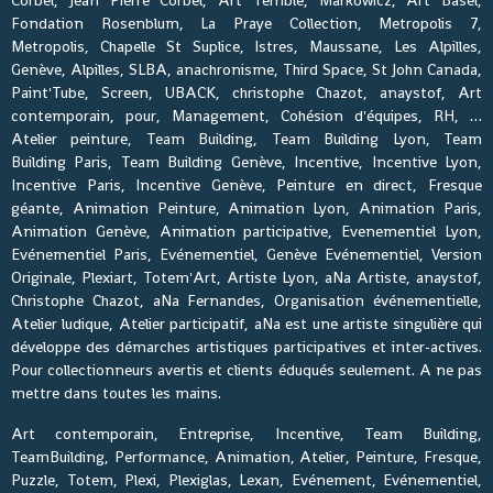
Fondation Rosenblum, La Praye Collection, Metropolis 7,
Metropolis, Chapelle St Suplice, Istres, Maussane, Les Alpilles,
Genève, Alpilles, SLBA, anachronisme, Third Space, St John Canada,
Paint'Tube, Screen, UBACK, christophe Chazot, anaystof, Art
contemporain, pour, Management, Cohésion d'équipes, RH, …
Atelier peinture, Team Building, Team Building Lyon, Team
Building Paris, Team Building Genève, Incentive, Incentive Lyon,
Incentive Paris, Incentive Genève, Peinture en direct, Fresque
géante, Animation Peinture, Animation Lyon, Animation Paris,
Animation Genève, Animation participative, Evenementiel Lyon,
Evénementiel Paris, Evénementiel, Genève Evénementiel, Version
Originale, Plexiart, Totem'Art, Artiste Lyon, aNa Artiste, anaystof,
Christophe Chazot, aNa Fernandes, Organisation événementielle,
Atelier ludique, Atelier participatif, aNa est une artiste singulière qui
développe des démarches artistiques participatives et inter-actives.
Pour collectionneurs avertis et clients éduqués seulement. A ne pas
mettre dans toutes les mains.
Art contemporain, Entreprise, Incentive, Team Building,
TeamBuilding, Performance, Animation, Atelier, Peinture, Fresque,
Puzzle, Totem, Plexi, Plexiglas, Lexan, Evénement, Evénementiel,