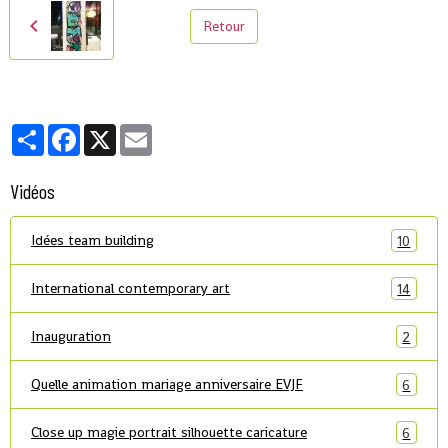
Retour
Partager
Facebook
X
Email
Vidéos
Idées team building
10
International contemporary art
14
Inauguration
2
Quelle animation mariage anniversaire EVJF
6
Close up magie portrait silhouette caricature
6