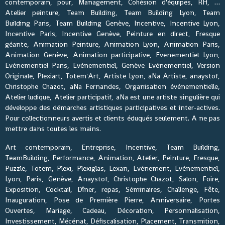
contemporain, pour, Management, Cohésion d'équipes, RH, …
Atelier peinture, Team Building, Team Building Lyon, Team
Building Paris, Team Building Genève, Incentive, Incentive Lyon,
Incentive Paris, Incentive Genève, Peinture en direct, Fresque
géante, Animation Peinture, Animation Lyon, Animation Paris,
Animation Genève, Animation participative, Evenementiel Lyon,
Evénementiel Paris, Evénementiel, Genève Evénementiel, Version
Originale, Plexiart, Totem'Art, Artiste Lyon, aNa Artiste, anaystof,
Christophe Chazot, aNa Fernandes, Organisation événementielle,
Atelier ludique, Atelier participatif, aNa est une artiste singulière qui
développe des démarches artistiques participatives et inter-actives.
Pour collectionneurs avertis et clients éduqués seulement. A ne pas
mettre dans toutes les mains.
Art contemporain, Entreprise, Incentive, Team Building,
TeamBuilding, Performance, Animation, Atelier, Peinture, Fresque,
Puzzle, Totem, Plexi, Plexiglas, Lexan, Evénement, Evénementiel,
Lyon, Paris, Genève, Anaystof, Christophe Chazot, Salon, Foire,
Exposition, Cocktail, Dîner, repas, Séminaires, Challenge, Fête,
Inauguration, Pose de Première Pierre, Anniversaire, Portes
Ouvertes, Mariage, Cadeau, Décoration, Personnalisation,
Investissement, Mécénat, Défiscalisation, Placement, Transmition,