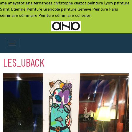
ana anaystof ana fernandes christophe chazot peinture Lyon peinture
Saint Etienne Peinture Grenoble peinture Genève Peinture Paris
séminaire séminaire Peinture séminiaire cohésion
LES_UBACK