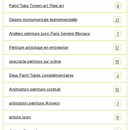
Paint'Tube Totem art Plexi art
4
Oeuvre monumentale événementielle
21
Ateliers peinture Lyon Paris Genève Monaco
7
Peinture artistique en entreprise
17
spectacle peinture sur scène
19
Deux Paint'Tubes complémentaires
2
Animation peinture cocktail
10
animation peinture Annecy
7
artiste Lyon
11