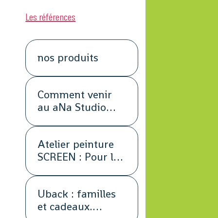
Les références
nos produits
Comment venir
au aNa Studio
POUR DE VRAI.
Atelier peinture
SCREEN : Pour les
petits groupes.
Team Building,
Uback : familles
animation,
et cadeaux.
séminaire,