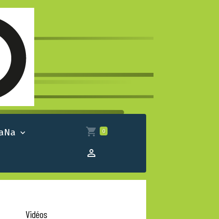
 aNa
0
Vidéos