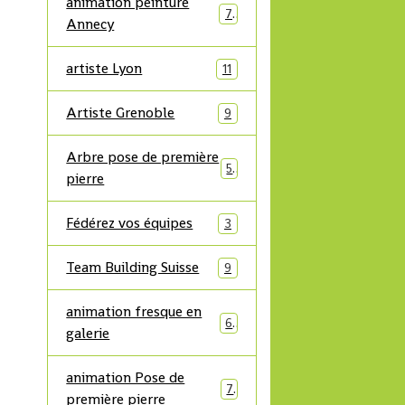
animation peinture
7
Annecy
artiste Lyon
11
Artiste Grenoble
9
Arbre pose de première
5
pierre
Fédérez vos équipes
3
Team Building Suisse
9
animation fresque en
6
galerie
animation Pose de
7
première pierre