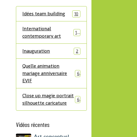
Idées team building
10
International
14
contemporary art
Inauguration
2
Quelle animation
mariage anniversaire
6
EVJF
Close up magie portrait
6
silhouette caricature
Vidéos récentes
Art conceptuel