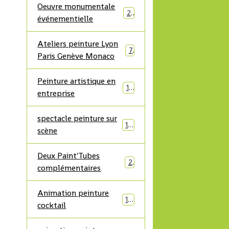
Oeuvre monumentale
21
événementielle
Ateliers peinture Lyon
7
Paris Genève Monaco
Peinture artistique en
17
entreprise
spectacle peinture sur
19
scène
Deux Paint'Tubes
2
complémentaires
Animation peinture
10
cocktail