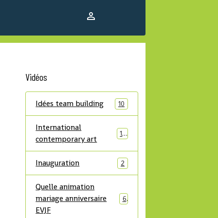
Vidéos
Idées team building
10
International
14
contemporary art
Inauguration
2
Quelle animation
mariage anniversaire
6
EVJF