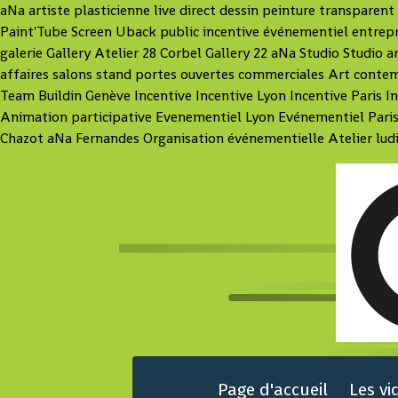
aNa artiste plasticienne live direct dessin peinture transpare
Paint'Tube Screen Uback public incentive événementiel entrepr
galerie Gallery Atelier 28 Corbel Gallery 22 aNa Studio Studio a
affaires salons stand portes ouvertes commerciales Art cont
Team Buildin Genève Incentive Incentive Lyon Incentive Paris
Animation participative Evenementiel Lyon Evénementiel Paris
Chazot aNa Fernandes Organisation événementielle Atelier ludiq
Page d'accueil
Les vi