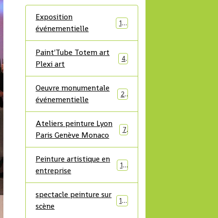
Exposition
12
événementielle
Paint'Tube Totem art
4
Plexi art
Oeuvre monumentale
21
événementielle
Ateliers peinture Lyon
7
Paris Genève Monaco
Peinture artistique en
17
entreprise
spectacle peinture sur
19
scène