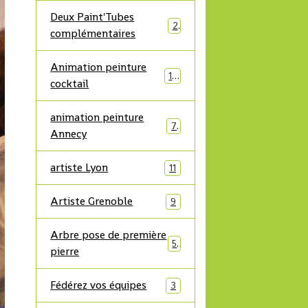
Deux Paint'Tubes
2
complémentaires
Animation peinture
10
cocktail
animation peinture
7
Annecy
artiste Lyon
11
Artiste Grenoble
9
Arbre pose de première
5
pierre
Fédérez vos équipes
3