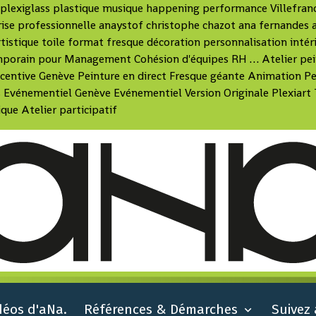
nt plexiglass plastique musique happening performance Villefra
ise professionnelle anaystof christophe chazot ana fernandes a
rtistique toile format fresque décoration personnalisation intéri
emporain pour Management Cohésion d'équipes RH … Atelier pei
 Incentive Genève Peinture en direct Fresque géante Animation
 Evénementiel Genève Evénementiel Version Originale Plexiart 
ue Atelier participatif
déos d'aNa.
Références & Démarches
Suivez