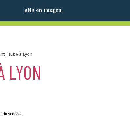
aNa en images.
int_Tube à Lyon
À LYON
urs du service…