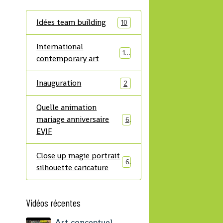
Idées team building
10
International
14
contemporary art
Inauguration
2
Quelle animation
mariage anniversaire
6
EVJF
Close up magie portrait
6
silhouette caricature
Vidéos récentes
Art conceptuel