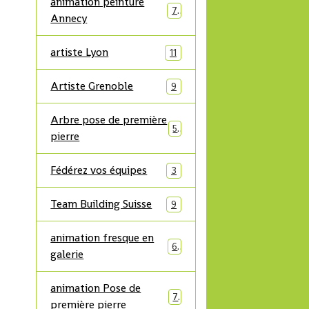
animation peinture
7
Annecy
artiste Lyon
11
Artiste Grenoble
9
Arbre pose de première
5
pierre
Fédérez vos équipes
3
Team Building Suisse
9
animation fresque en
6
galerie
animation Pose de
7
première pierre