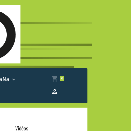
 aNa
0
Vidéos