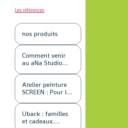
Les références
nos produits
Comment venir
au aNa Studio
POUR DE VRAI.
Atelier peinture
SCREEN : Pour les
petits groupes.
Team Building,
Uback : familles
animation,
et cadeaux.
séminaire,