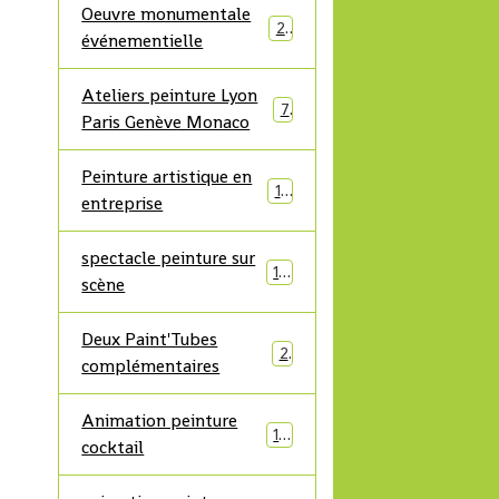
Oeuvre monumentale
21
événementielle
Ateliers peinture Lyon
7
Paris Genève Monaco
Peinture artistique en
17
entreprise
spectacle peinture sur
19
scène
Deux Paint'Tubes
2
complémentaires
Animation peinture
10
cocktail