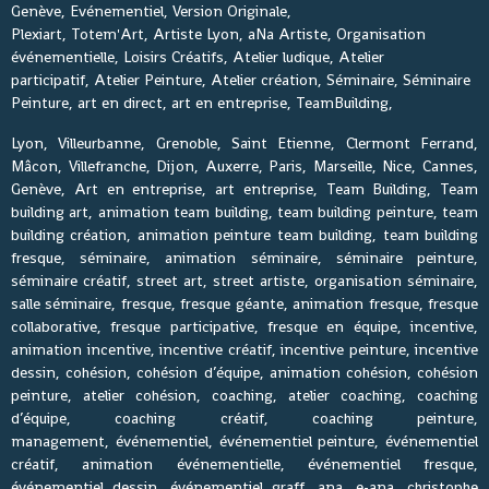
Genève, Evénementiel, Version Originale,
Plexiart, Totem'Art, Artiste Lyon, aNa Artiste, Organisation
événementielle, Loisirs Créatifs, Atelier ludique, Atelier
participatif, Atelier Peinture, Atelier création, Séminaire, Séminaire
Peinture, art en direct, art en entreprise, TeamBuilding,
Lyon, Villeurbanne, Grenoble, Saint Etienne, Clermont Ferrand,
Mâcon, Villefranche, Dijon, Auxerre, Paris, Marseille, Nice, Cannes,
Genève, Art en entreprise, art entreprise, Team Building, Team
building art, animation team building, team building peinture, team
building création, animation peinture team building, team building
fresque, séminaire, animation séminaire, séminaire peinture,
séminaire créatif, street art, street artiste, organisation séminaire,
salle séminaire, fresque, fresque géante, animation fresque, fresque
collaborative, fresque participative, fresque en équipe, incentive,
animation incentive, incentive créatif, incentive peinture, incentive
dessin, cohésion, cohésion d’équipe, animation cohésion, cohésion
peinture, atelier cohésion, coaching, atelier coaching, coaching
d’équipe, coaching créatif, coaching peinture,
management, événementiel, événementiel peinture, événementiel
créatif, animation événementielle, événementiel fresque,
événementiel dessin, événementiel graff, ana, e-ana, christophe