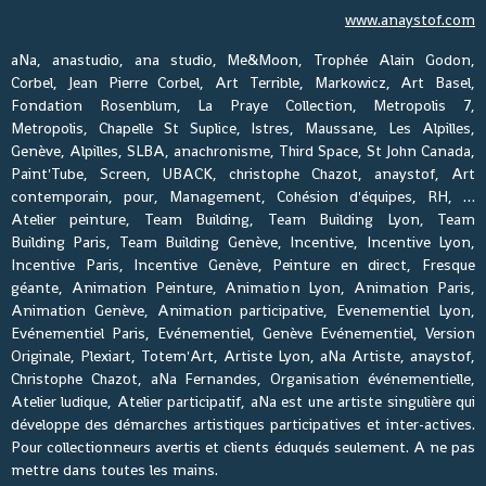
www.anaystof.com
aNa, anastudio, ana studio, Me&Moon, Trophée Alain Godon,
Corbel, Jean Pierre Corbel, Art Terrible, Markowicz, Art Basel,
Fondation Rosenblum, La Praye Collection, Metropolis 7,
Metropolis, Chapelle St Suplice, Istres, Maussane, Les Alpilles,
Genève, Alpilles, SLBA, anachronisme, Third Space, St John Canada,
Paint'Tube, Screen, UBACK, christophe Chazot, anaystof, Art
contemporain, pour, Management, Cohésion d'équipes, RH, …
Atelier peinture, Team Building, Team Building Lyon, Team
Building Paris, Team Building Genève, Incentive, Incentive Lyon,
Incentive Paris, Incentive Genève, Peinture en direct, Fresque
géante, Animation Peinture, Animation Lyon, Animation Paris,
Animation Genève, Animation participative, Evenementiel Lyon,
Evénementiel Paris, Evénementiel, Genève Evénementiel, Version
Originale, Plexiart, Totem'Art, Artiste Lyon, aNa Artiste, anaystof,
Christophe Chazot, aNa Fernandes, Organisation événementielle,
Atelier ludique, Atelier participatif, aNa est une artiste singulière qui
développe des démarches artistiques participatives et inter-actives.
Pour collectionneurs avertis et clients éduqués seulement. A ne pas
mettre dans toutes les mains.