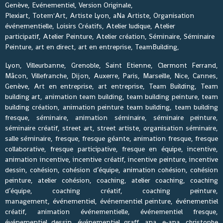
Genève, Evénementiel, Version Originale,
Plexiart, Totem'Art, Artiste Lyon, aNa Artiste, Organisation
événementielle, Loisirs Créatifs, Atelier ludique, Atelier
participatif, Atelier Peinture, Atelier création, Séminaire, Séminaire
Peinture, art en direct, art en entreprise, TeamBuilding,
Lyon, Villeurbanne, Grenoble, Saint Etienne, Clermont Ferrand,
Mâcon, Villefranche, Dijon, Auxerre, Paris, Marseille, Nice, Cannes,
Genève, Art en entreprise, art entreprise, Team Building, Team
building art, animation team building, team building peinture, team
building création, animation peinture team building, team building
fresque, séminaire, animation séminaire, séminaire peinture,
séminaire créatif, street art, street artiste, organisation séminaire,
salle séminaire, fresque, fresque géante, animation fresque, fresque
collaborative, fresque participative, fresque en équipe, incentive,
animation incentive, incentive créatif, incentive peinture, incentive
dessin, cohésion, cohésion d’équipe, animation cohésion, cohésion
peinture, atelier cohésion, coaching, atelier coaching, coaching
d’équipe, coaching créatif, coaching peinture,
management, événementiel, événementiel peinture, événementiel
créatif, animation événementielle, événementiel fresque,
événementiel dessin, événementiel graff, ana, e-ana, christophe