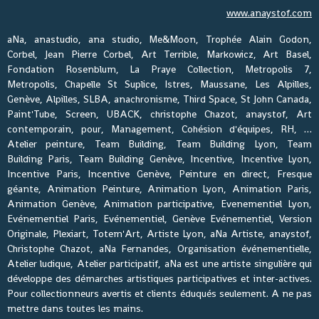
www.anaystof.com
aNa, anastudio, ana studio, Me&Moon, Trophée Alain Godon,
Corbel, Jean Pierre Corbel, Art Terrible, Markowicz, Art Basel,
Fondation Rosenblum, La Praye Collection, Metropolis 7,
Metropolis, Chapelle St Suplice, Istres, Maussane, Les Alpilles,
Genève, Alpilles, SLBA, anachronisme, Third Space, St John Canada,
Paint'Tube, Screen, UBACK, christophe Chazot, anaystof, Art
contemporain, pour, Management, Cohésion d'équipes, RH, …
Atelier peinture, Team Building, Team Building Lyon, Team
Building Paris, Team Building Genève, Incentive, Incentive Lyon,
Incentive Paris, Incentive Genève, Peinture en direct, Fresque
géante, Animation Peinture, Animation Lyon, Animation Paris,
Animation Genève, Animation participative, Evenementiel Lyon,
Evénementiel Paris, Evénementiel, Genève Evénementiel, Version
Originale, Plexiart, Totem'Art, Artiste Lyon, aNa Artiste, anaystof,
Christophe Chazot, aNa Fernandes, Organisation événementielle,
Atelier ludique, Atelier participatif, aNa est une artiste singulière qui
développe des démarches artistiques participatives et inter-actives.
Pour collectionneurs avertis et clients éduqués seulement. A ne pas
mettre dans toutes les mains.