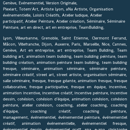
Genève, Evénementiel, Version Originale,
Plexiart, Totem'Art, Artiste Lyon, aNa Artiste, Organisation
événementielle, Loisirs Créatifs, Atelier ludique, Atelier
participatif, Atelier Peinture, Atelier création, Séminaire, Séminaire
Peinture, art en direct, art en entreprise, TeamBuilding,
Lyon, Villeurbanne, Grenoble, Saint Etienne, Clermont Ferrand,
Mâcon, Villefranche, Dijon, Auxerre, Paris, Marseille, Nice, Cannes,
Genève, Art en entreprise, art entreprise, Team Building, Team
building art, animation team building, team building peinture, team
building création, animation peinture team building, team building
fresque, séminaire, animation séminaire, séminaire peinture,
séminaire créatif, street art, street artiste, organisation séminaire,
salle séminaire, fresque, fresque géante, animation fresque, fresque
collaborative, fresque participative, fresque en équipe, incentive,
animation incentive, incentive créatif, incentive peinture, incentive
dessin, cohésion, cohésion d’équipe, animation cohésion, cohésion
peinture, atelier cohésion, coaching, atelier coaching, coaching
d’équipe, coaching créatif, coaching peinture,
management, événementiel, événementiel peinture, événementiel
créatif, animation événementielle, événementiel fresque,
événementiel dessin, événementiel graff, ana, e-ana, christophe