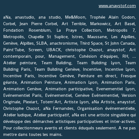
www.anaystof.com
aNa, anastudio, ana studio, Me&Moon, Trophée Alain Godon,
Corbel, Jean Pierre Corbel, Art Terrible, Markowicz, Art Basel,
Fondation Rosenblum, La Praye Collection, Metropolis 7,
Metropolis, Chapelle St Suplice, Istres, Maussane, Les Alpilles,
Genève, Alpilles, SLBA, anachronisme, Third Space, St John Canada,
Paint'Tube, Screen, UBACK, christophe Chazot, anaystof, Art
contemporain, pour, Management, Cohésion d'équipes, RH, …
Atelier peinture, Team Building, Team Building Lyon, Team
Building Paris, Team Building Genève, Incentive, Incentive Lyon,
Incentive Paris, Incentive Genève, Peinture en direct, Fresque
géante, Animation Peinture, Animation Lyon, Animation Paris,
Animation Genève, Animation participative, Evenementiel Lyon,
Evénementiel Paris, Evénementiel, Genève Evénementiel, Version
Originale, Plexiart, Totem'Art, Artiste Lyon, aNa Artiste, anaystof,
Christophe Chazot, aNa Fernandes, Organisation événementielle,
Atelier ludique, Atelier participatif, aNa est une artiste singulière qui
développe des démarches artistiques participatives et inter-actives.
Pour collectionneurs avertis et clients éduqués seulement. A ne pas
mettre dans toutes les mains.