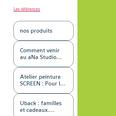
Les références
nos produits
Comment venir
au aNa Studio
POUR DE VRAI.
Atelier peinture
SCREEN : Pour les
petits groupes.
Team Building,
Uback : familles
animation,
et cadeaux.
séminaire,