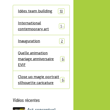
Idées team building
10
International
14
contemporary art
Inauguration
2
Quelle animation
mariage anniversaire
6
EVJF
Close up magie portrait
6
silhouette caricature
Vidéos récentes
Art conceptuel