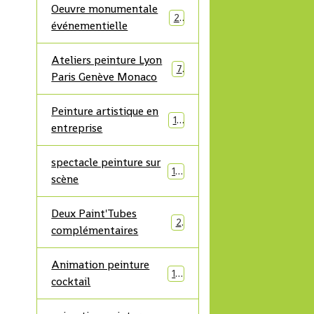
Oeuvre monumentale
21
événementielle
Ateliers peinture Lyon
7
Paris Genève Monaco
Peinture artistique en
17
entreprise
spectacle peinture sur
19
scène
Deux Paint'Tubes
2
complémentaires
Animation peinture
10
cocktail