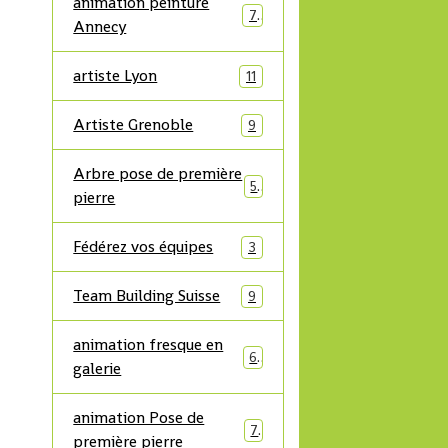
animation peinture
7
Annecy
artiste Lyon
11
Artiste Grenoble
9
Arbre pose de première
5
pierre
Fédérez vos équipes
3
Team Building Suisse
9
animation fresque en
6
galerie
animation Pose de
7
première pierre