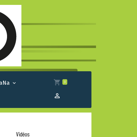
 aNa
0
Vidéos