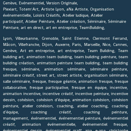
Genève, Evénementiel, Version Originale,
Plexiart, Totem'Art, Artiste Lyon, aNa Artiste, Organisation
événementielle, Loisirs Créatifs, Atelier ludique, Atelier
participatif, Atelier Peinture, Atelier création, Séminaire, Séminaire
Peinture, art en direct, art en entreprise, TeamBuilding,
Lyon, Villeurbanne, Grenoble, Saint Etienne, Clermont Ferrand,
Mâcon, Villefranche, Dijon, Auxerre, Paris, Marseille, Nice, Cannes,
Genève, Art en entreprise, art entreprise, Team Building, Team
building art, animation team building, team building peinture, team
building création, animation peinture team building, team building
fresque, séminaire, animation séminaire, séminaire peinture,
séminaire créatif, street art, street artiste, organisation séminaire,
salle séminaire, fresque, fresque géante, animation fresque, fresque
collaborative, fresque participative, fresque en équipe, incentive,
animation incentive, incentive créatif, incentive peinture, incentive
dessin, cohésion, cohésion d’équipe, animation cohésion, cohésion
peinture, atelier cohésion, coaching, atelier coaching, coaching
d’équipe, coaching créatif, coaching peinture,
management, événementiel, événementiel peinture, événementiel
créatif, animation événementielle, événementiel fresque,
événementiel dessin, événementiel graff, ana, e-ana, christophe