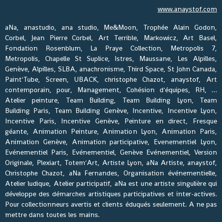
www.anaystof.com
aNa, anastudio, ana studio, Me&Moon, Trophée Alain Godon,
Corbel, Jean Pierre Corbel, Art Terrible, Markowicz, Art Basel,
Fondation Rosenblum, La Praye Collection, Metropolis 7,
Metropolis, Chapelle St Suplice, Istres, Maussane, Les Alpilles,
Genève, Alpilles, SLBA, anachronisme, Third Space, St John Canada,
Paint'Tube, Screen, UBACK, christophe Chazot, anaystof, Art
contemporain, pour, Management, Cohésion d'équipes, RH, …
Atelier peinture, Team Building, Team Building Lyon, Team
Building Paris, Team Building Genève, Incentive, Incentive Lyon,
Incentive Paris, Incentive Genève, Peinture en direct, Fresque
géante, Animation Peinture, Animation Lyon, Animation Paris,
Animation Genève, Animation participative, Evenementiel Lyon,
Evénementiel Paris, Evénementiel, Genève Evénementiel, Version
Originale, Plexiart, Totem'Art, Artiste Lyon, aNa Artiste, anaystof,
Christophe Chazot, aNa Fernandes, Organisation événementielle,
Atelier ludique, Atelier participatif, aNa est une artiste singulière qui
développe des démarches artistiques participatives et inter-actives.
Pour collectionneurs avertis et clients éduqués seulement. A ne pas
mettre dans toutes les mains.