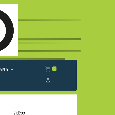
 aNa
0
Vidéos