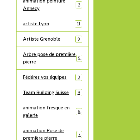
animation peinture
7
Annecy
artiste Lyon
11
Artiste Grenoble
9
Arbre pose de première
5
pierre
Fédérez vos équipes
3
Team Building Suisse
9
animation fresque en
6
galerie
animation Pose de
7
première pierre