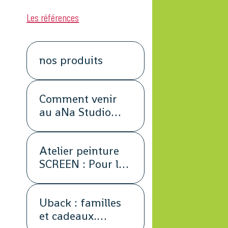
Les références
nos produits
Comment venir
au aNa Studio
POUR DE VRAI.
Atelier peinture
SCREEN : Pour les
petits groupes.
Team Building,
Uback : familles
animation,
et cadeaux.
séminaire,