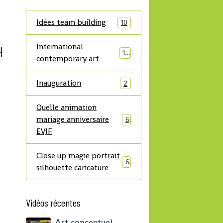
Idées team building
10
International
H
14
contemporary art
Inauguration
2
Quelle animation
mariage anniversaire
6
EVJF
Close up magie portrait
6
silhouette caricature
Vidéos récentes
Art conceptuel