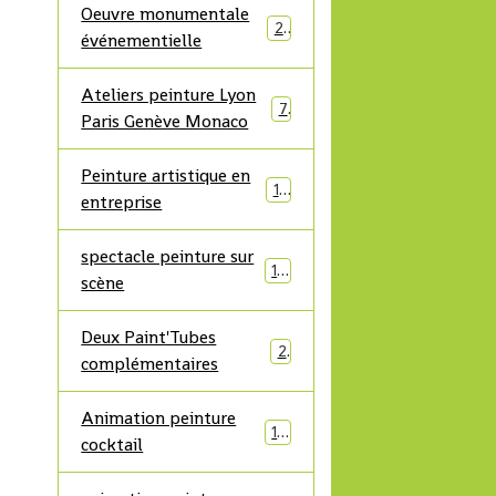
Oeuvre monumentale
21
événementielle
Ateliers peinture Lyon
7
Paris Genève Monaco
Peinture artistique en
17
entreprise
spectacle peinture sur
19
scène
Deux Paint'Tubes
2
complémentaires
Animation peinture
10
cocktail