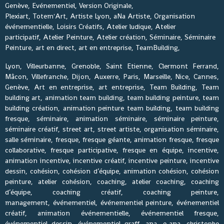
Genève, Evénementiel, Version Originale,
Plexiart, Totem'Art, Artiste Lyon, aNa Artiste, Organisation
événementielle, Loisirs Créatifs, Atelier ludique, Atelier
participatif, Atelier Peinture, Atelier création, Séminaire, Séminaire
Peinture, art en direct, art en entreprise, TeamBuilding,
Lyon, Villeurbanne, Grenoble, Saint Etienne, Clermont Ferrand,
Mâcon, Villefranche, Dijon, Auxerre, Paris, Marseille, Nice, Cannes,
Genève, Art en entreprise, art entreprise, Team Building, Team
building art, animation team building, team building peinture, team
building création, animation peinture team building, team building
fresque, séminaire, animation séminaire, séminaire peinture,
séminaire créatif, street art, street artiste, organisation séminaire,
salle séminaire, fresque, fresque géante, animation fresque, fresque
collaborative, fresque participative, fresque en équipe, incentive,
animation incentive, incentive créatif, incentive peinture, incentive
dessin, cohésion, cohésion d’équipe, animation cohésion, cohésion
peinture, atelier cohésion, coaching, atelier coaching, coaching
d’équipe, coaching créatif, coaching peinture,
management, événementiel, événementiel peinture, événementiel
créatif, animation événementielle, événementiel fresque,
événementiel dessin, événementiel graff, ana, e-ana, christophe