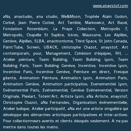
www.anaystof.com
aNa, anastudio, ana studio, Me&Moon, Trophée Alain Godon,
Corbel, Jean Pierre Corbel, Art Terrible, Markowicz, Art Basel,
Fondation Rosenblum, La Praye Collection, Metropolis 7,
Metropolis, Chapelle St Suplice, Istres, Maussane, Les Alpilles,
Genève, Alpilles, SLBA, anachronisme, Third Space, St John Canada,
Paint'Tube, Screen, UBACK, christophe Chazot, anaystof, Art
contemporain, pour, Management, Cohésion d'équipes, RH, …
Atelier peinture, Team Building, Team Building Lyon, Team
Building Paris, Team Building Genève, Incentive, Incentive Lyon,
Incentive Paris, Incentive Genève, Peinture en direct, Fresque
géante, Animation Peinture, Animation Lyon, Animation Paris,
Animation Genève, Animation participative, Evenementiel Lyon,
Evénementiel Paris, Evénementiel, Genève Evénementiel, Version
Originale, Plexiart, Totem'Art, Artiste Lyon, aNa Artiste, anaystof,
Christophe Chazot, aNa Fernandes, Organisation événementielle,
Atelier ludique, Atelier participatif, aNa est une artiste singulière qui
développe des démarches artistiques participatives et inter-actives.
Pour collectionneurs avertis et clients éduqués seulement. A ne pas
mettre dans toutes les mains.