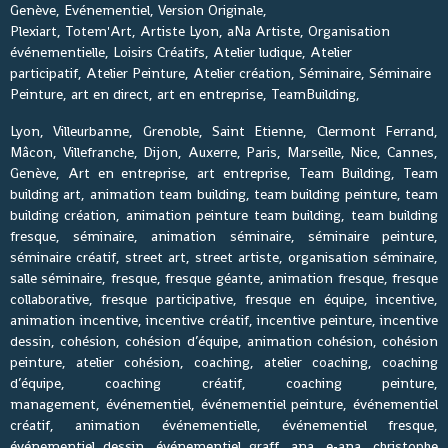
Genève, Evénementiel, Version Originale,
Plexiart, Totem'Art, Artiste Lyon, aNa Artiste, Organisation
événementielle, Loisirs Créatifs, Atelier ludique, Atelier
participatif, Atelier Peinture, Atelier création, Séminaire, Séminaire
Peinture, art en direct, art en entreprise, TeamBuilding,
Lyon, Villeurbanne, Grenoble, Saint Etienne, Clermont Ferrand,
Mâcon, Villefranche, Dijon, Auxerre, Paris, Marseille, Nice, Cannes,
Genève, Art en entreprise, art entreprise, Team Building, Team
building art, animation team building, team building peinture, team
building création, animation peinture team building, team building
fresque, séminaire, animation séminaire, séminaire peinture,
séminaire créatif, street art, street artiste, organisation séminaire,
salle séminaire, fresque, fresque géante, animation fresque, fresque
collaborative, fresque participative, fresque en équipe, incentive,
animation incentive, incentive créatif, incentive peinture, incentive
dessin, cohésion, cohésion d’équipe, animation cohésion, cohésion
peinture, atelier cohésion, coaching, atelier coaching, coaching
d’équipe, coaching créatif, coaching peinture,
management, événementiel, événementiel peinture, événementiel
créatif, animation événementielle, événementiel fresque,
événementiel dessin, événementiel graff, ana, e-ana, christophe