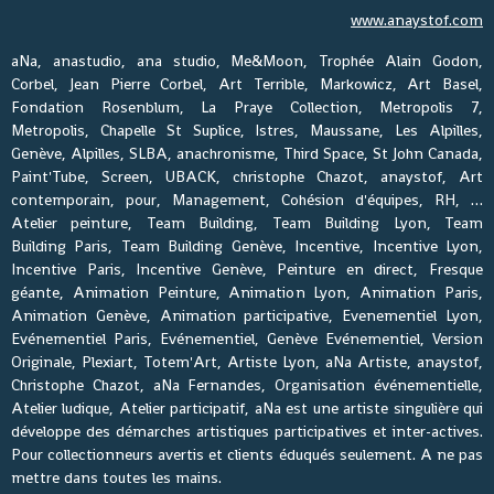
www.anaystof.com
aNa, anastudio, ana studio, Me&Moon, Trophée Alain Godon,
Corbel, Jean Pierre Corbel, Art Terrible, Markowicz, Art Basel,
Fondation Rosenblum, La Praye Collection, Metropolis 7,
Metropolis, Chapelle St Suplice, Istres, Maussane, Les Alpilles,
Genève, Alpilles, SLBA, anachronisme, Third Space, St John Canada,
Paint'Tube, Screen, UBACK, christophe Chazot, anaystof, Art
contemporain, pour, Management, Cohésion d'équipes, RH, …
Atelier peinture, Team Building, Team Building Lyon, Team
Building Paris, Team Building Genève, Incentive, Incentive Lyon,
Incentive Paris, Incentive Genève, Peinture en direct, Fresque
géante, Animation Peinture, Animation Lyon, Animation Paris,
Animation Genève, Animation participative, Evenementiel Lyon,
Evénementiel Paris, Evénementiel, Genève Evénementiel, Version
Originale, Plexiart, Totem'Art, Artiste Lyon, aNa Artiste, anaystof,
Christophe Chazot, aNa Fernandes, Organisation événementielle,
Atelier ludique, Atelier participatif, aNa est une artiste singulière qui
développe des démarches artistiques participatives et inter-actives.
Pour collectionneurs avertis et clients éduqués seulement. A ne pas
mettre dans toutes les mains.