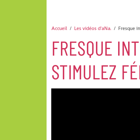
Accueil
Les vidéos d'aNa.
Fresque i
FRESQUE INT
STIMULEZ F