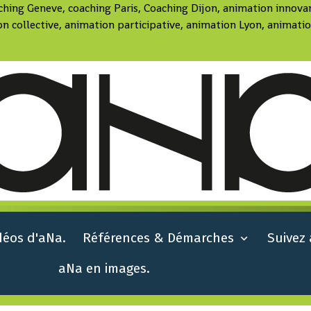
aching Geneve, coaching Paris, Coaching Dijon, animation innov
on collective, animation participative, animation Lyon, anima
déos d'aNa.
Références & Démarches
Suivez
aNa en images.