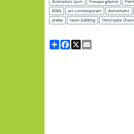
Animation Lyon
Fresque géante
Pein
ANA
art contemporain
événement
atelier
team building
Christophe Chazo
Partager
Facebook
X
Email