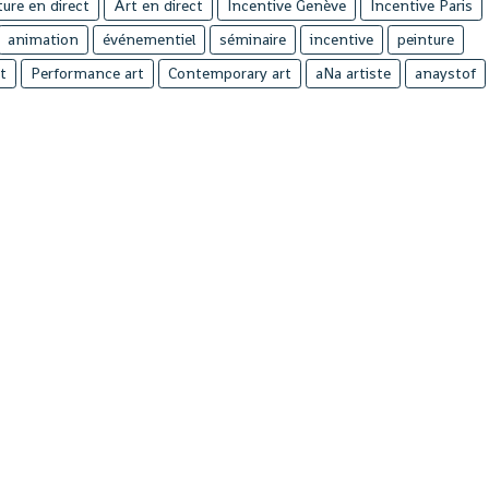
ture en direct
Art en direct
Incentive Genève
Incentive Paris
animation
événementiel
séminaire
incentive
peinture
t
Performance art
Contemporary art
aNa artiste
anaystof