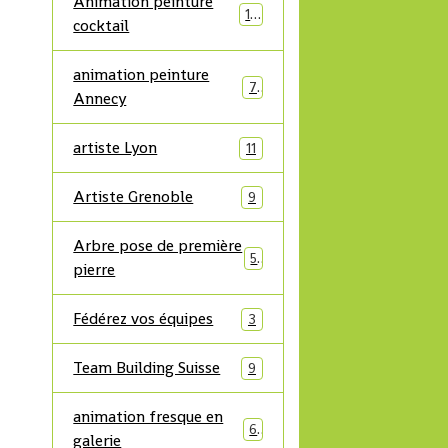
Animation peinture
10
cocktail
animation peinture
7
Annecy
artiste Lyon
11
Artiste Grenoble
9
Arbre pose de première
5
pierre
Fédérez vos équipes
3
Team Building Suisse
9
animation fresque en
6
galerie