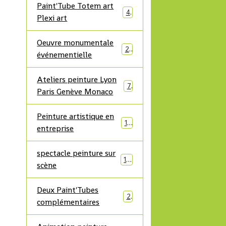
Paint'Tube Totem art
4
Plexi art
Oeuvre monumentale
21
événementielle
Ateliers peinture Lyon
7
Paris Genève Monaco
Peinture artistique en
17
entreprise
spectacle peinture sur
19
scène
Deux Paint'Tubes
2
complémentaires