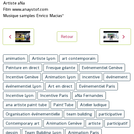
Artiste aNa
Film www.anaystof.com
Musique samples Enrico Macias"
Retour
animation
Artiste Lyon
art contemporain
Peinture en direct
Fresque géante
Evénementiel Genève
Incentive Genève
Animation Lyon
incentive
événement
événementiel Lyon
Art en direct
Evénementiel Paris
Incentive Lyon
Incentive Paris
aNa Fernandes
ana artiste paint tube
Paint'Tube
Atelier ludique
Organisation événementielle
team building
participative
Contemporary art
Animation Genève
artiste
participatif
dessin
Team Building Lyon
Animation Paris