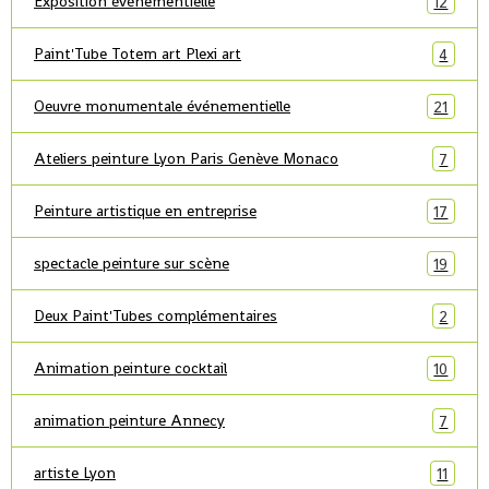
Exposition événementielle
12
Paint'Tube Totem art Plexi art
4
Oeuvre monumentale événementielle
21
Ateliers peinture Lyon Paris Genève Monaco
7
Peinture artistique en entreprise
17
spectacle peinture sur scène
19
Deux Paint'Tubes complémentaires
2
Animation peinture cocktail
10
animation peinture Annecy
7
artiste Lyon
11