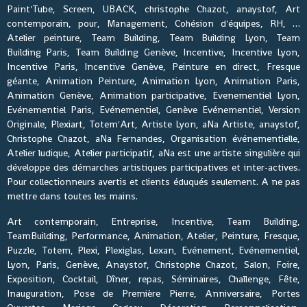
Paint'Tube, Screen, UBACK, christophe Chazot, anaystof, Art
contemporain, pour, Management, Cohésion d'équipes, RH, …
Atelier peinture, Team Building, Team Building Lyon, Team
Building Paris, Team Building Genève, Incentive, Incentive Lyon,
Incentive Paris, Incentive Genève, Peinture en direct, Fresque
géante, Animation Peinture, Animation Lyon, Animation Paris,
Animation Genève, Animation participative, Evenementiel Lyon,
Evénementiel Paris, Evénementiel, Genève Evénementiel, Version
Originale, Plexiart, Totem'Art, Artiste Lyon, aNa Artiste, anaystof,
Christophe Chazot, aNa Fernandes, Organisation événementielle,
Atelier ludique, Atelier participatif, aNa est une artiste singulière qui
développe des démarches artistiques participatives et inter-actives.
Pour collectionneurs avertis et clients éduqués seulement. A ne pas
mettre dans toutes les mains.
Art contemporain, Entreprise, Incentive, Team Building,
TeamBuilding, Performance, Animation, Atelier, Peinture, Fresque,
Puzzle, Totem, Plexi, Plexiglas, Lexan, Evénement, Evénementiel,
Lyon, Paris, Genève, Anaystof, Christophe Chazot, Salon, Foire,
Exposition, Cocktail, Dîner, repas, Séminaires, Challenge, Fête,
Inauguration, Pose de Première Pierre, Anniversaire, Portes