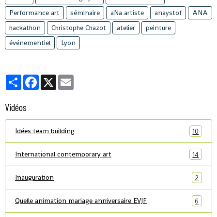
Performance art
séminaire
aNa artiste
anaystof
ANA
hackathon
Christophe Chazot
atelier
peinture
événementiel
Lyon
Partager
Facebook
X
Email
Vidéos
Idées team building
10
International contemporary art
14
Inauguration
2
Quelle animation mariage anniversaire EVJF
6